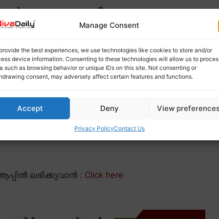
ർച്ച മലയാളി
Manage Consent
provide the best experiences, we use technologies like cookies to store and/or
ess device information. Consenting to these technologies will allow us to proces
a such as browsing behavior or unique IDs on this site. Not consenting or
hdrawing consent, may adversely affect certain features and functions.
Accept
Deny
View preference
Privacy Policy
Contact Us
പ്പിൽ ലഭിക്കുവാൻ :
Click here