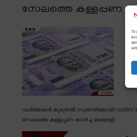
സേലത്തെ കള്ളപ്പണ കവ
To 
acc
dat
wit
വാർത്തകൾ കൂടുതൽ സുതാര്യമായി വാട്സ് ആ
സേലത്തെ കള്ളപ്പണ കവർച്ച മലയാളി