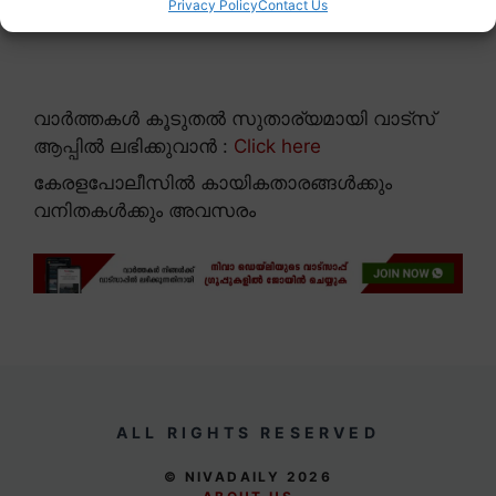
Privacy Policy
Contact Us
വാർത്തകൾ കൂടുതൽ സുതാര്യമായി വാട്സ്
ആപ്പിൽ ലഭിക്കുവാൻ :
Click here
കേരളപോലീസിൽ കായികതാരങ്ങൾക്കും
വനിതകൾക്കും അവസരം
ALL RIGHTS RESERVED
© NIVADAILY 2026